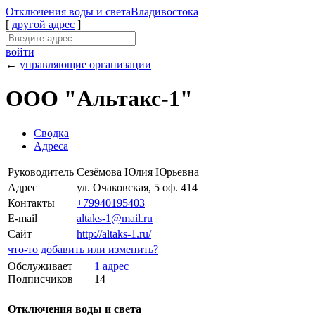
Отключения
воды и света
Владивостока
[
другой адрес
]
войти
←
управляющие организации
ООО "Альтакс-1"
Сводка
Адреса
Руководитель
Сезёмова Юлия Юрьевна
Адрес
ул. Очаковская, 5 оф. 414
Контакты
+79940195403
E-mail
altaks-1@mail.ru
Сайт
http://altaks-1.ru/
что-то добавить или изменить?
Обслуживает
1 адрес
Подписчиков
14
Отключения воды и света