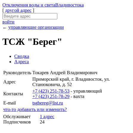
Отключения
воды и света
Владивостока
[
другой адрес
]
войти
←
управляющие организации
ТСЖ "Берег"
Сводка
Адреса
Руководитель
Токарев Андрей Владимирович
Приморский край, г. Владивосток, ул.
Адрес
Станюковича, д. 52
+7 (423) 251-78-53
- управляющий
Контакты
+7 (423) 251-78-29
- вахта
E-mail
tsgbereg@list.ru
что-то добавить или изменить?
Обслуживает
1 адрес
Подписчиков
24