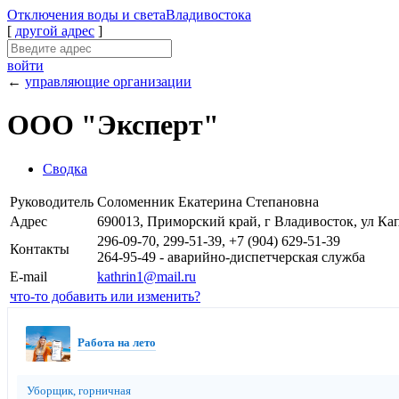
Отключения
воды и света
Владивостока
[
другой адрес
]
войти
←
управляющие организации
ООО "Эксперт"
Сводка
Руководитель
Соломенник Екатерина Степановна
Адрес
690013, Приморский край, г Владивосток, ул Капл
296-09-70, 299-51-39, +7 (904) 629-51-39
Контакты
264-95-49 - аварийно-диспетчерская служба
E-mail
kathrin1@mail.ru
что-то добавить или изменить?
Работа на лето
Уборщик, горничная