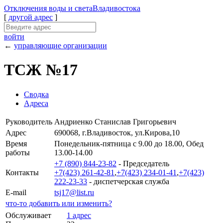
Отключения
воды и света
Владивостока
[
другой адрес
]
войти
←
управляющие организации
ТСЖ №17
Сводка
Адреса
Руководитель
Андриенко Станислав Григорьевич
Адрес
690068, г.Владивосток, ул.Кирова,10
Время
Понедельник-пятница с 9.00 до 18.00, Обед
работы
13.00-14.00
+7 (890) 844-23-82
- Председатель
Контакты
+7(423) 261-42-81
,
+7(423) 234-01-41
,
+7(423)
222-23-33
- диспетчерская служба
E-mail
tsj17@list.ru
что-то добавить или изменить?
Обслуживает
1 адрес