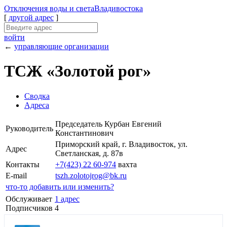
Отключения
воды и света
Владивостока
[
другой адрес
]
войти
←
управляющие организации
ТСЖ «Золотой рог»
Сводка
Адреса
Председатель Курбан Евгений
Руководитель
Константинович
Приморский край, г. Владивосток, ул.
Адрес
Светланская, д. 87в
Контакты
+7(423) 22 60-974
вахта
E-mail
tszh.zolotojrog@bk.ru
что-то добавить или изменить?
Обслуживает
1 адрес
Подписчиков
4