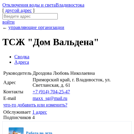
Отключения
воды и света
Владивостока
[
другой адрес
]
войти
←
управляющие организации
ТСЖ "Дом Вальдена"
Сводка
Адреса
Руководитель
Дроздова Любовь Николаевна
Приморский край, г. Владивосток, ул.
Адрес
Светланская, д. 61
Контакты
+7 (914) 704-25-47
E-mail
maxx_sg@mail.ru
что-то добавить или изменить?
Обслуживает
1 адрес
Подписчиков
4
Работа на лето