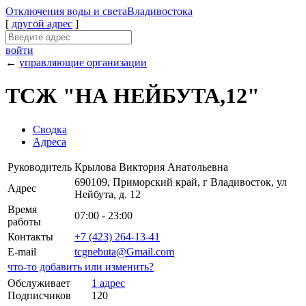
Отключения
воды и света
Владивостока
[
другой адрес
]
войти
←
управляющие организации
ТСЖ "НА НЕЙБУТА,12"
Сводка
Адреса
Руководитель
Крылова Виктория Анатольевна
690109, Приморский край, г Владивосток, ул
Адрес
Нейбута, д. 12
Время
07:00 - 23:00
работы
Контакты
+7 (423) 264-13-41
E-mail
tcgnebuta@Gmail.com
что-то добавить или изменить?
Обслуживает
1 адрес
Подписчиков
120