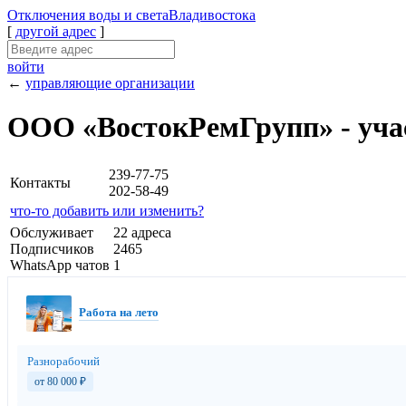
Отключения
воды и света
Владивостока
[
другой адрес
]
войти
←
управляющие организации
ООО «ВостокРемГрупп» - уча
239-77-75
Контакты
202-58-49
что-то добавить или изменить?
Обслуживает
22 адреса
Подписчиков
2465
WhatsApp чатов
1
Работа на лето
Разнорабочий
от 80 000
₽