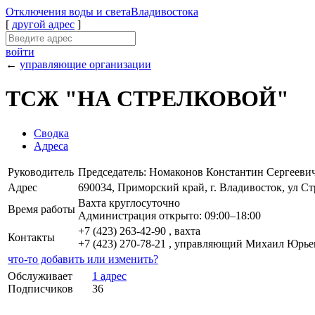
Отключения
воды и света
Владивостока
[
другой адрес
]
войти
←
управляющие организации
ТСЖ "НА СТРЕЛКОВОЙ"
Сводка
Адреса
Руководитель
Председатель: Номаконов Константин Сергееви
Адрес
690034, Приморский край, г. Владивосток, ул Стр
Вахта круглосуточно
Время работы
Администрация открыто: 09:00–18:00
+7 (423) 263-42-90 , вахта
Контакты
+7 (423) 270-78-21 , управляющий Михаил Юрь
что-то добавить или изменить?
Обслуживает
1 адрес
Подписчиков
36