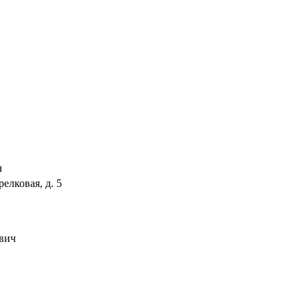
ч
елковая, д. 5
евич