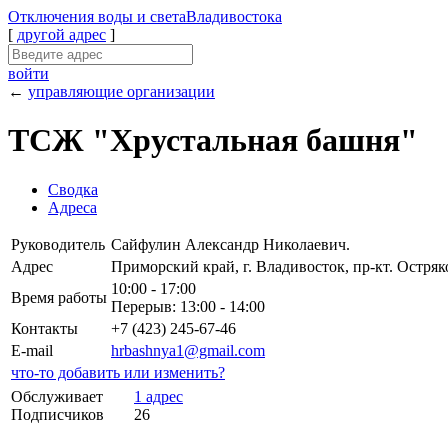
Отключения
воды и света
Владивостока
[
другой адрес
]
войти
←
управляющие организации
ТСЖ "Хрустальная башня"
Сводка
Адреса
Руководитель
Сайфулин Александр Николаевич.
Адрес
Приморский край, г. Владивосток, пр-кт. Остряко
10:00 - 17:00
Время работы
Перерыв: 13:00 - 14:00
Контакты
+7 (423) 245-67-46
E-mail
hrbashnya1@gmail.com
что-то добавить или изменить?
Обслуживает
1 адрес
Подписчиков
26