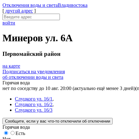
Отключения
воды и света
Владивостока
[
другой адрес
]
войти
Минеров ул. 6А
Первомайский район
на карте
Подписаться на уведомления
об отключении воды и света
Горячая вода
нет по соседству до 10 авг. 20:00
(актуально ещё менее 3 дней)
(
Слуцкого ул. 16/1
,
Слуцкого ул. 16/2
,
Слуцкого ул. 16/3
Сообщите
, если у вас что-то отключили
об отключении
Горячая вода
Есть
Нет