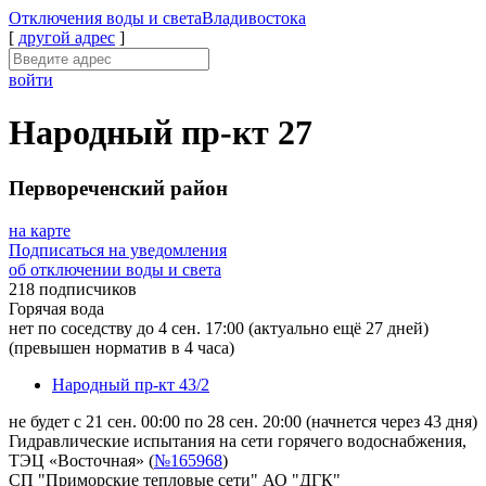
Отключения
воды и света
Владивостока
[
другой адрес
]
войти
Народный пр-кт 27
Первореченский район
на карте
Подписаться на уведомления
об отключении воды и света
218 подписчиков
Горячая вода
нет по соседству до 4 сен. 17:00
(актуально ещё 27 дней)
(превышен норматив в 4 часа)
Народный пр-кт 43/2
не будет с 21 сен. 00:00 по 28 сен. 20:00
(начнется через 43 дня)
Гидравлические испытания на сети горячего водоснабжения,
ТЭЦ «Восточная» (
№165968
)
СП "Приморские тепловые сети" АО "ДГК"