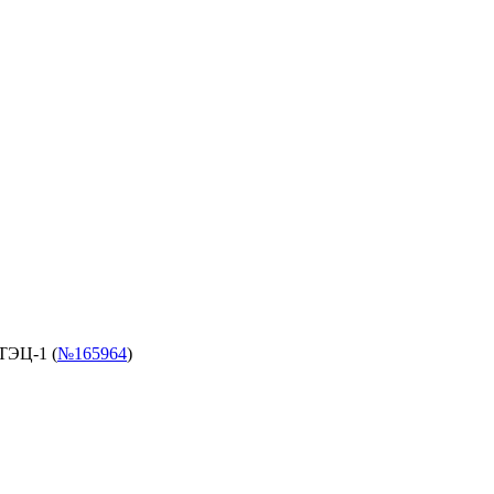
ТЭЦ-1 (
№165964
)