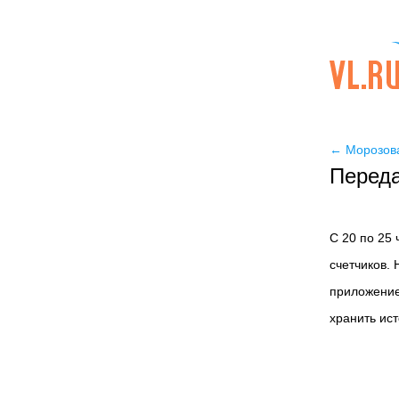
←
Морозова
Переда
С 20 по 25
счетчиков. 
приложение
хранить ис