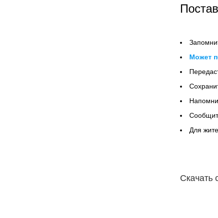
Постав
Запомнит
Может п
Передаст
Сохрани
Напомнит
Сообщит
Для жите
Скачать 