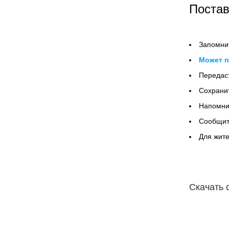
Постав
Запомнит
Может п
Передаст
Сохрани
Напомнит
Сообщит
Для жите
Скачать 