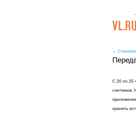
←
Станюков
Переда
С 20 по 25
счетчиков. 
приложение
хранить ис