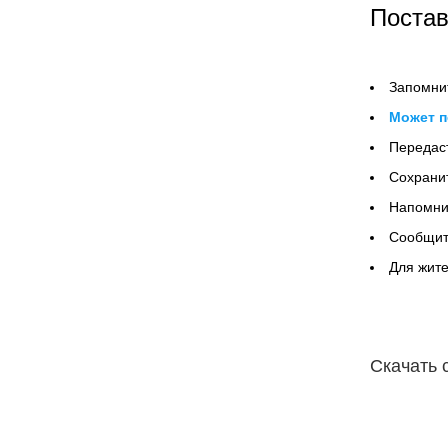
Постав
Запомнит
Может п
Передаст
Сохрани
Напомнит
Сообщит
Для жите
Скачать 