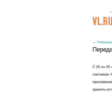
←
Уткинска
Переда
С 20 по 25
счетчиков. 
приложение
хранить ис