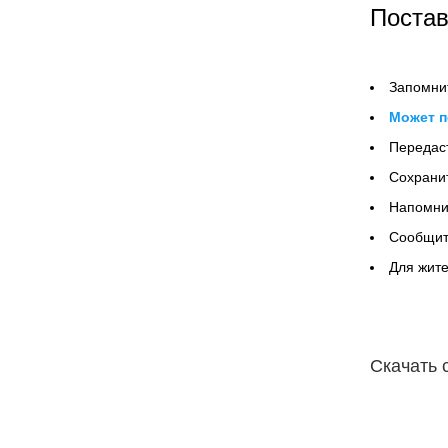
Постав
Запомнит
Может п
Передаст
Сохрани
Напомнит
Сообщит
Для жите
Скачать 