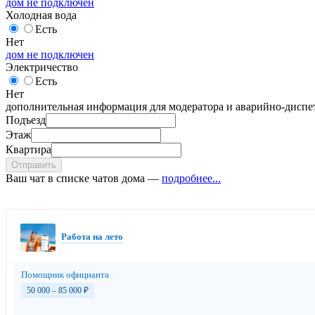
дом не подключен
Холодная вода
Есть
Нет
дом не подключен
Электричество
Есть
Нет
дополнительная информация для модератора и аварийно-диспет
Подъезд
Этаж
Квартира
Отправить
Ваш чат в списке чатов дома —
подробнее...
Работа на лето
Помощник официанта
50 000 – 85 000
₽