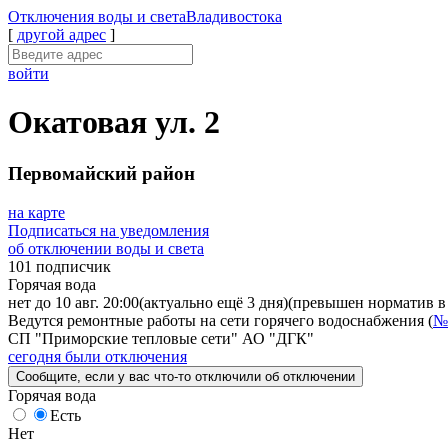
Отключения
воды и света
Владивостока
[
другой адрес
]
войти
Окатовая ул. 2
Первомайский район
на карте
Подписаться на уведомления
об отключении воды и света
101 подписчик
Горячая вода
нет до 10 авг. 20:00
(актуально ещё 3 дня)
(превышен норматив в 
Ведутся ремонтные работы на сети горячего водоснабжения (
№
СП "Приморские тепловые сети" АО "ДГК"
сегодня были отключения
Сообщите
, если у вас что-то отключили
об отключении
Горячая вода
Есть
Нет