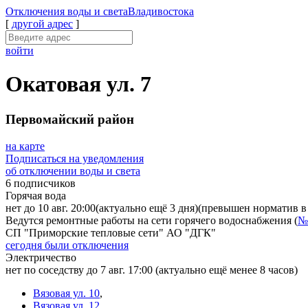
Отключения
воды и света
Владивостока
[
другой адрес
]
войти
Окатовая ул. 7
Первомайский район
на карте
Подписаться на уведомления
об отключении воды и света
6 подписчиков
Горячая вода
нет до 10 авг. 20:00
(актуально ещё 3 дня)
(превышен норматив в 
Ведутся ремонтные работы на сети горячего водоснабжения (
№
СП "Приморские тепловые сети" АО "ДГК"
сегодня были отключения
Электричество
нет по соседству до 7 авг. 17:00
(актуально ещё менее 8 часов)
Вязовая ул. 10
,
Вязовая ул. 12
,