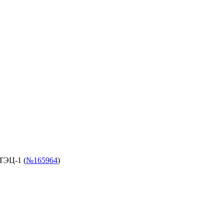
ТЭЦ-1 (
№165964
)