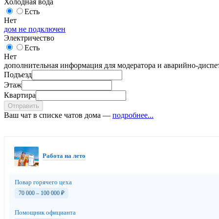
Холодная вода
Есть
Нет
дом не подключен
Электричество
Есть
Нет
дополнительная информация для модератора и аварийно-диспет
Подъезд
Этаж
Квартира
Отправить
Ваш чат в списке чатов дома —
подробнее...
Работа на лето
Повар горячего цеха
70 000 – 100 000
₽
Помощник официанта