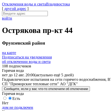
Отключения
воды и света
Владивостока
[
другой адрес
]
войти
Острякова пр-кт 44
Фрунзенский район
на карте
Подписаться на уведомления
об отключении воды и света
108 подписчиков
Горячая вода
нет до 12 авг. 20:00
(актуально ещё 5 дней)
Гидравлические испытания на сети горячего водоснабжения, В
СП "Приморские тепловые сети" АО "ДГК"
Сообщите
, если у вас что-то отключили
об отключении
Горячая вода
Есть
Нет
дом не подключен