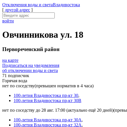
Отключения
воды и света
Владивостока
[
другой адрес
]
войти
Овчинникова ул. 18
Первореченский район
на карте
Подписаться на уведомления
об отключении воды и света
71 подписчик
Горячая вода
нет по соседству
(превышен норматив в 4 часа)
100-летия Владивостока пр-кт 30
,
100-летия Владивостока пр-кт 30В
нет по соседству до 28 авг. 17:00
(актуально ещё 20 дней)
(превы
100-летия Владивостока пр-кт 30А
,
100-летия Владивостока пр-кт 32А
,