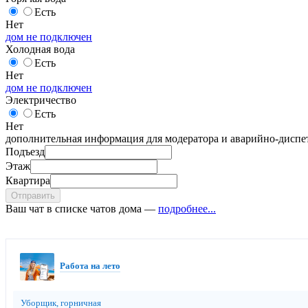
Есть
Нет
дом не подключен
Холодная вода
Есть
Нет
дом не подключен
Электричество
Есть
Нет
дополнительная информация для модератора и аварийно-диспет
Подъезд
Этаж
Квартира
Отправить
Ваш чат в списке чатов дома —
подробнее...
Работа на лето
Уборщик, горничная