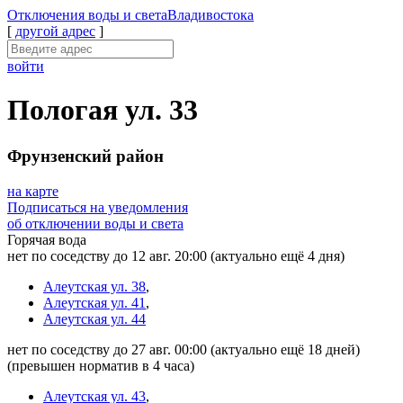
Отключения
воды и света
Владивостока
[
другой адрес
]
войти
Пологая ул. 33
Фрунзенский район
на карте
Подписаться на уведомления
об отключении воды и света
Горячая вода
нет по соседству до 12 авг. 20:00
(актуально ещё 4 дня)
Алеутская ул. 38
,
Алеутская ул. 41
,
Алеутская ул. 44
нет по соседству до 27 авг. 00:00
(актуально ещё 18 дней)
(превышен норматив в 4 часа)
Алеутская ул. 43
,