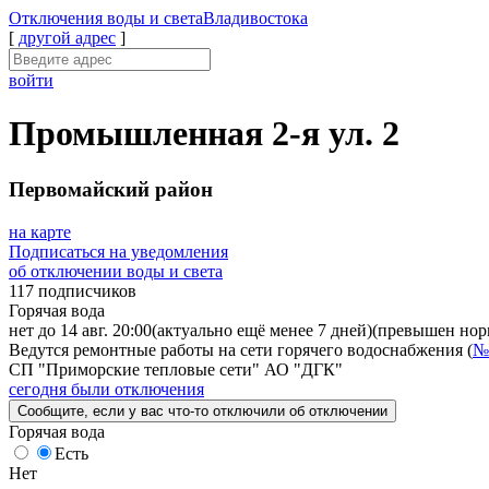
Отключения
воды и света
Владивостока
[
другой адрес
]
войти
Промышленная 2-я ул. 2
Первомайский район
на карте
Подписаться на уведомления
об отключении воды и света
117 подписчиков
Горячая вода
нет до 14 авг. 20:00
(актуально ещё менее 7 дней)
(превышен норм
Ведутся ремонтные работы на сети горячего водоснабжения (
№
СП "Приморские тепловые сети" АО "ДГК"
сегодня были отключения
Сообщите
, если у вас что-то отключили
об отключении
Горячая вода
Есть
Нет