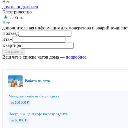
Нет
дом не подключен
Электричество
Есть
Нет
дополнительная информация для модератора и аварийно-диспет
Подъезд
Этаж
Квартира
Отправить
Ваш чат в списке чатов дома —
подробнее...
Работа на лето
Менеджер кафе на базу отдыха
от 100 000
₽
Посудник(-ца) в кафе на базу отдыха
от 65 000
₽