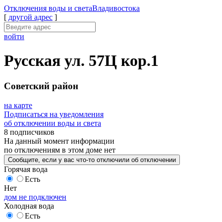
Отключения
воды и света
Владивостока
[
другой адрес
]
войти
Русская ул. 57Ц кор.1
Советский район
на карте
Подписаться на уведомления
об отключении воды и света
8 подписчиков
На данный момент
информации
по отключениям
в этом доме
нет
Сообщите
, если у вас что-то отключили
об отключении
Горячая вода
Есть
Нет
дом не подключен
Холодная вода
Есть