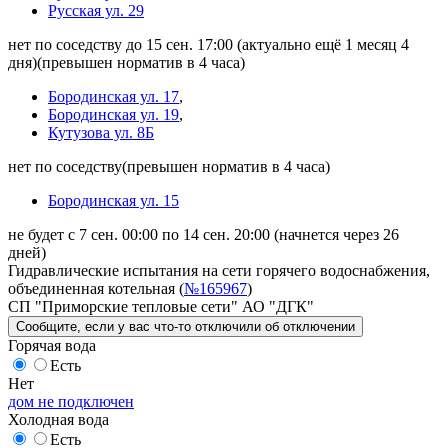
Русская ул. 29
нет по соседству до 15 сен. 17:00
(актуально ещё 1 месяц 4
дня)
(превышен норматив в 4 часа)
Бородинская ул. 17
,
Бородинская ул. 19
,
Кутузова ул. 8Б
нет по соседству
(превышен норматив в 4 часа)
Бородинская ул. 15
не будет с 7 сен. 00:00 по 14 сен. 20:00
(начнется через 26
дней)
Гидравлические испытания на сети горячего водоснабжения,
объединенная котельная (
№165967
)
СП "Приморские тепловые сети" АО "ДГК"
Сообщите
, если у вас что-то отключили
об отключении
Горячая вода
Есть
Нет
дом не подключен
Холодная вода
Есть