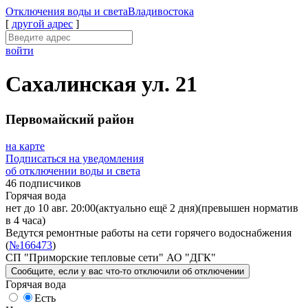
Отключения
воды и света
Владивостока
[
другой адрес
]
войти
Сахалинская ул. 21
Первомайский район
на карте
Подписаться на уведомления
об отключении воды и света
46 подписчиков
Горячая вода
нет до 10 авг. 20:00
(актуально ещё 2 дня)
(превышен норматив
в 4 часа)
Ведутся ремонтные работы на сети горячего водоснабжения
(
№166473
)
СП "Приморские тепловые сети" АО "ДГК"
Сообщите
, если у вас что-то отключили
об отключении
Горячая вода
Есть