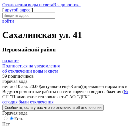
Отключения
воды и света
Владивостока
[
другой адрес
]
войти
Сахалинская ул. 41
Первомайский район
на карте
Подписаться на уведомления
об отключении воды и света
59 подписчиков
Горячая вода
нет до 10 авг. 20:00
(актуально ещё 3 дня)
(превышен норматив в 
Ведутся ремонтные работы на сети горячего водоснабжения (
№
СП "Приморские тепловые сети" АО "ДГК"
сегодня были отключения
Сообщите
, если у вас что-то отключили
об отключении
Горячая вода
Есть
Нет