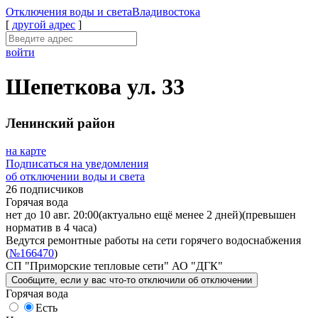
Отключения
воды и света
Владивостока
[
другой адрес
]
войти
Шепеткова ул. 33
Ленинский район
на карте
Подписаться на уведомления
об отключении воды и света
26 подписчиков
Горячая вода
нет до 10 авг. 20:00
(актуально ещё менее 2 дней)
(превышен
норматив в 4 часа)
Ведутся ремонтные работы на сети горячего водоснабжения
(
№166470
)
СП "Приморские тепловые сети" АО "ДГК"
Сообщите
, если у вас что-то отключили
об отключении
Горячая вода
Есть