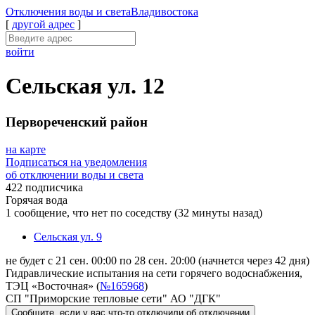
Отключения
воды и света
Владивостока
[
другой адрес
]
войти
Сельская ул. 12
Первореченский район
на карте
Подписаться на уведомления
об отключении воды и света
422 подписчика
Горячая вода
1 сообщение, что нет по соседству
(32 минуты назад)
Сельская ул. 9
не будет с 21 сен. 00:00 по 28 сен. 20:00
(начнется через 42 дня)
Гидравлические испытания на сети горячего водоснабжения,
ТЭЦ «Восточная» (
№165968
)
СП "Приморские тепловые сети" АО "ДГК"
Сообщите
, если у вас что-то отключили
об отключении