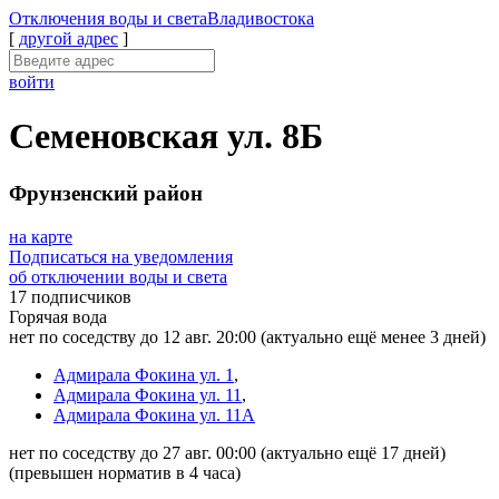
Отключения
воды и света
Владивостока
[
другой адрес
]
войти
Семеновская ул. 8Б
Фрунзенский район
на карте
Подписаться на уведомления
об отключении воды и света
17 подписчиков
Горячая вода
нет по соседству до 12 авг. 20:00
(актуально ещё менее 3 дней)
Адмирала Фокина ул. 1
,
Адмирала Фокина ул. 11
,
Адмирала Фокина ул. 11А
нет по соседству до 27 авг. 00:00
(актуально ещё 17 дней)
(превышен норматив в 4 часа)