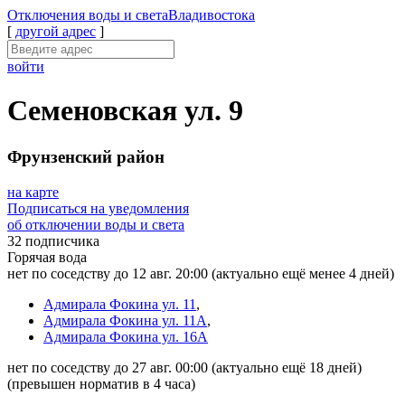
Отключения
воды и света
Владивостока
[
другой адрес
]
войти
Семеновская ул. 9
Фрунзенский район
на карте
Подписаться на уведомления
об отключении воды и света
32 подписчика
Горячая вода
нет по соседству до 12 авг. 20:00
(актуально ещё менее 4 дней)
Адмирала Фокина ул. 11
,
Адмирала Фокина ул. 11А
,
Адмирала Фокина ул. 16А
нет по соседству до 27 авг. 00:00
(актуально ещё 18 дней)
(превышен норматив в 4 часа)