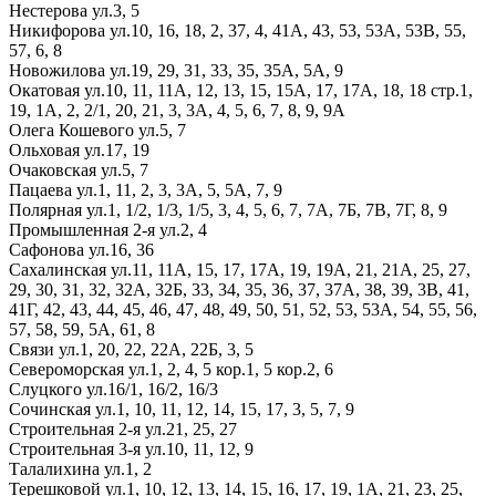
Нестерова ул.
3,
5
Никифорова ул.
10,
16,
18,
2,
37,
4,
41А,
43,
53,
53А,
53В,
55,
57,
6,
8
Новожилова ул.
19,
29,
31,
33,
35,
35А,
5А,
9
Окатовая ул.
10,
11,
11А,
12,
13,
15,
15А,
17,
17А,
18,
18 стр.1,
19,
1А,
2,
2/1,
20,
21,
3,
3А,
4,
5,
6,
7,
8,
9,
9А
Олега Кошевого ул.
5,
7
Ольховая ул.
17,
19
Очаковская ул.
5,
7
Пацаева ул.
1,
11,
2,
3,
3А,
5,
5А,
7,
9
Полярная ул.
1,
1/2,
1/3,
1/5,
3,
4,
5,
6,
7,
7А,
7Б,
7В,
7Г,
8,
9
Промышленная 2-я ул.
2,
4
Сафонова ул.
16,
36
Сахалинская ул.
11,
11А,
15,
17,
17А,
19,
19А,
21,
21А,
25,
27,
29,
30,
31,
32,
32А,
32Б,
33,
34,
35,
36,
37,
37А,
38,
39,
3В,
41,
41Г,
42,
43,
44,
45,
46,
47,
48,
49,
50,
51,
52,
53,
53А,
54,
55,
56,
57,
58,
59,
5А,
61,
8
Связи ул.
1,
20,
22,
22А,
22Б,
3,
5
Североморская ул.
1,
2,
4,
5 кор.1,
5 кор.2,
6
Слуцкого ул.
16/1,
16/2,
16/3
Сочинская ул.
1,
10,
11,
12,
14,
15,
17,
3,
5,
7,
9
Строительная 2-я ул.
21,
25,
27
Строительная 3-я ул.
10,
11,
12,
9
Талалихина ул.
1,
2
Терешковой ул.
1,
10,
12,
13,
14,
15,
16,
17,
19,
1А,
21,
23,
25,