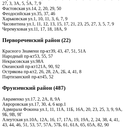
27,
3,
3А,
5,
5А,
7,
9
Фастовская ул.
14,
2,
20,
29,
50
Феодосийская ул.
35,
37,
46
Харьковская ул.
1,
10,
11,
3,
6,
7,
9
Часовитина ул.
1,
11,
12,
13,
15,
17,
21,
23,
25,
27,
3,
5,
7,
9
Черемуховая ул.
11,
17,
18,
18А,
9
Первореченский район (22)
Красного Знамени пр-кт
39,
43,
47,
51,
51А
Народный пр-кт
53,
55,
57
Некрасовская ул.
98А
Океанский пр-кт
121А,
90,
92
Острякова пр-кт
2,
26,
28,
2А,
2Б,
4,
41,
8
Партизанский пр-кт
45,
52
Фрунзенский район (487)
Авраменко ул.
17,
2,
2А,
8,
9А
Авроровская ул.
17,
30,
4,
6 кор.1
Адмирала Фокина ул.
1,
11,
11А,
11Б,
16А,
20,
23,
25,
3,
9,
9А,
9Б,
9В,
9Г
Алеутская ул.
10А,
12А,
16,
17,
17А,
19,
19А,
2,
24,
38,
4,
41,
43,
44,
46,
51,
53,
57,
57А,
57Б,
61,
61А,
65,
65А,
82,
90