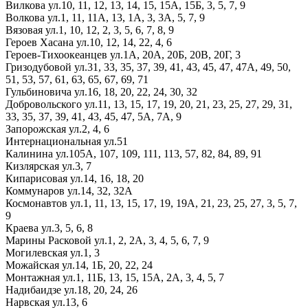
Вилкова ул.
10,
11,
12,
13,
14,
15,
15А,
15Б,
3,
5,
7,
9
Волкова ул.
1,
11,
11А,
13,
1А,
3,
3А,
5,
7,
9
Вязовая ул.
1,
10,
12,
2,
3,
5,
6,
7,
8,
9
Героев Хасана ул.
10,
12,
14,
22,
4,
6
Героев-Тихоокеанцев ул.
1А,
20А,
20Б,
20В,
20Г,
3
Гризодубовой ул.
31,
33,
35,
37,
39,
41,
43,
45,
47,
47А,
49,
50,
51,
53,
57,
61,
63,
65,
67,
69,
71
Гульбиновича ул.
16,
18,
20,
22,
24,
30,
32
Добровольского ул.
11,
13,
15,
17,
19,
20,
21,
23,
25,
27,
29,
31,
33,
35,
37,
39,
41,
43,
45,
47,
5А,
7А,
9
Запорожская ул.
2,
4,
6
Интернациональная ул.
51
Калинина ул.
105А,
107,
109,
111,
113,
57,
82,
84,
89,
91
Кизлярская ул.
3,
7
Кипарисовая ул.
14,
16,
18,
20
Коммунаров ул.
14,
32,
32А
Космонавтов ул.
1,
11,
13,
15,
17,
19,
19А,
21,
23,
25,
27,
3,
5,
7,
9
Краева ул.
3,
5,
6,
8
Марины Расковой ул.
1,
2,
2А,
3,
4,
5,
6,
7,
9
Могилевская ул.
1,
3
Можайская ул.
14,
1Б,
20,
22,
24
Монтажная ул.
1,
11Б,
13,
15,
15А,
2А,
3,
4,
5,
7
Надибаидзе ул.
18,
20,
24,
26
Нарвская ул.
13,
6