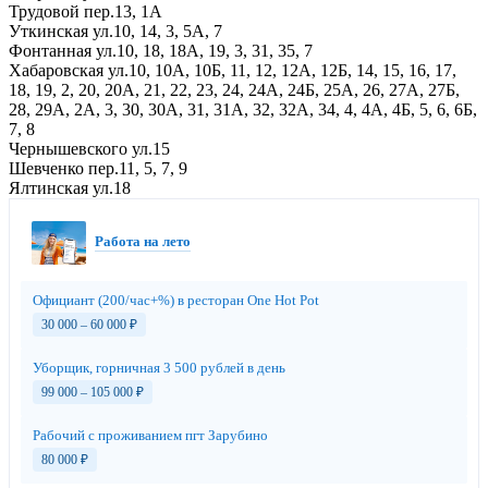
Трудовой пер.
13,
1А
Уткинская ул.
10,
14,
3,
5А,
7
Фонтанная ул.
10,
18,
18А,
19,
3,
31,
35,
7
Хабаровская ул.
10,
10А,
10Б,
11,
12,
12А,
12Б,
14,
15,
16,
17,
18,
19,
2,
20,
20А,
21,
22,
23,
24,
24А,
24Б,
25А,
26,
27А,
27Б,
28,
29А,
2А,
3,
30,
30А,
31,
31А,
32,
32А,
34,
4,
4А,
4Б,
5,
6,
6Б,
7,
8
Чернышевского ул.
15
Шевченко пер.
11,
5,
7,
9
Ялтинская ул.
18
Работа на лето
Официант (200/час+%) в ресторан One Hot Pot
30 000 – 60 000
₽
Уборщик, горничная 3 500 рублей в день
99 000 – 105 000
₽
Рабочий с проживанием пгт Зарубино
80 000
₽