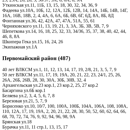
Уткинская ул.
11,
11Б,
13,
15,
18,
30,
32,
34,
36,
9
Фадеева ул.
10А,
10Б,
12,
12А,
12Б,
12В,
14,
14А,
14Б,
14В,
14Г,
16А,
16В,
18В,
2,
4,
4А,
6,
6А,
6Б,
6В,
6Г,
6Д,
8А,
8Б,
8Д
Фонтанная ул.
36,
42,
42А,
47,
47А,
51А,
55,
61
Черняховского ул.
11,
13,
19,
21,
3,
3А,
3Б,
3В,
5В,
7,
9
Шепеткова ул.
14,
16,
18,
25,
32,
33,
34/36,
35,
37,
38,
40,
42,
44,
46,
8,
8А
Шкипера Гека ул.
15,
16,
24,
26
Экипажная ул.
1А
Первомайский район (487)
40 лет ВЛКСМ ул.
1,
11,
12,
13,
14,
17,
19,
2/8,
21,
3,
5,
7,
9
50 лет ВЛКСМ ул.
11,
17,
19,
19А,
20,
21,
22,
23,
24/1,
25,
26,
26А,
26Б,
26В,
28,
30,
30А,
30Б,
30В,
32,
4
Архангельская ул.
23 кор.1,
23 кор.2,
25,
27 кор.2
Басаргина ул.
6Б кор.1
Беляева ул.
2,
3,
4,
5,
6,
7,
8
Березовая ул.
21,
5,
7,
9
Борисенко ул.
10,
10/7,
100,
100А,
100Б,
104А,
106А,
108,
108А,
110,
12А,
17,
19,
19А,
2,
20,
21,
22,
28,
30,
50,
52,
60,
62,
64,
66,
68,
70,
72,
74,
76,
9,
92,
94,
96,
98,
9А
Брянская ул.
18
Бурачка ул.
11,
11 стр.1,
13,
15,
17