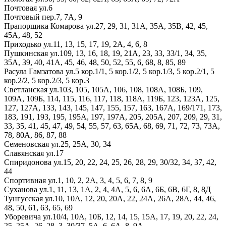
Почтовая ул.
6
Почтовый пер.
7,
7А,
9
Прапорщика Комарова ул.
27,
29,
31,
31А,
35А,
35В,
42,
45,
45А,
48,
52
Приходько ул.
11,
13,
15,
17,
19,
2А,
4,
6,
8
Пушкинская ул.
109,
13,
16,
18,
19,
21А,
23,
33,
33/1,
34,
35,
35А,
39,
40,
41А,
45,
46,
48,
50,
52,
55,
6,
68,
8,
85,
89
Расула Гамзатова ул.
5 кор.1/1,
5 кор.1/2,
5 кор.1/3,
5 кор.2/1,
5
кор.2/2,
5 кор.2/3,
5 кор.3
Светланская ул.
103,
105,
105А,
106,
108,
108А,
108Б,
109,
109А,
109Б,
114,
115,
116,
117,
118,
118А,
119Б,
123,
123А,
125,
127,
127А,
133,
143,
145,
147,
155,
157,
163,
167А,
169/171,
173,
183,
191,
193,
195,
195А,
197,
197А,
205,
205А,
207,
209,
29,
31,
33,
35,
41,
45,
47,
49,
54,
55,
57,
63,
65А,
68,
69,
71,
72,
73,
73А,
78,
80А,
86,
87,
88
Семеновская ул.
25,
25А,
30,
34
Славянская ул.
17
Спиридонова ул.
15,
20,
22,
24,
25,
26,
28,
29,
30/32,
34,
37,
42,
44
Спортивная ул.
1,
10,
2,
2А,
3,
4,
5,
6,
7,
8,
9
Суханова ул.
1,
11,
13,
1А,
2,
4,
4А,
5,
6,
6А,
6Б,
6В,
6Г,
8,
8Д
Тунгусская ул.
10,
10А,
12,
20,
20А,
22,
24А,
26А,
28А,
44,
46,
48,
50,
61,
63,
65,
69
Уборевича ул.
10/4,
10А,
10Б,
12,
14,
15,
15А,
17,
19,
20,
22,
24,
25,
25А,
26,
28,
3,
30/37,
5А,
6,
6А,
8,
9А