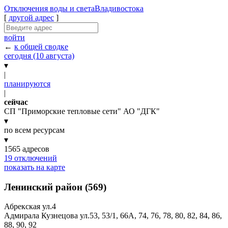
Отключения
воды и света
Владивостока
[
другой адрес
]
войти
←
к общей сводке
сегодня (10 августа)
▾
|
планируются
|
сейчас
СП "Приморские тепловые сети" АО "ДГК"
▾
по всем ресурсам
▾
1565 адресов
19 отключений
показать на карте
Ленинский район (569)
Абрекская ул.
4
Адмирала Кузнецова ул.
53,
53/1,
66А,
74,
76,
78,
80,
82,
84,
86,
88,
90,
92