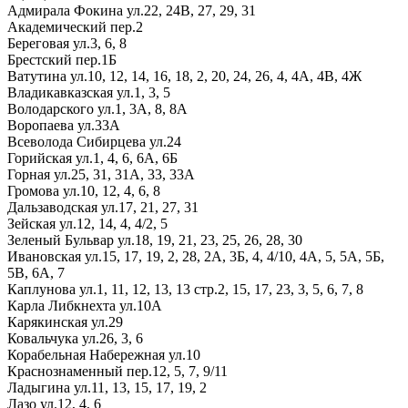
Адмирала Фокина ул.
22,
24В,
27,
29,
31
Академический пер.
2
Береговая ул.
3,
6,
8
Брестский пер.
1Б
Ватутина ул.
10,
12,
14,
16,
18,
2,
20,
24,
26,
4,
4А,
4В,
4Ж
Владикавказская ул.
1,
3,
5
Володарского ул.
1,
3А,
8,
8А
Воропаева ул.
33А
Всеволода Сибирцева ул.
24
Горийская ул.
1,
4,
6,
6А,
6Б
Горная ул.
25,
31,
31А,
33,
33А
Громова ул.
10,
12,
4,
6,
8
Дальзаводская ул.
17,
21,
27,
31
Зейская ул.
12,
14,
4,
4/2,
5
Зеленый Бульвар ул.
18,
19,
21,
23,
25,
26,
28,
30
Ивановская ул.
15,
17,
19,
2,
28,
2А,
3Б,
4,
4/10,
4А,
5,
5А,
5Б,
5В,
6А,
7
Каплунова ул.
1,
11,
12,
13,
13 стр.2,
15,
17,
23,
3,
5,
6,
7,
8
Карла Либкнехта ул.
10А
Карякинская ул.
29
Ковальчука ул.
26,
3,
6
Корабельная Набережная ул.
10
Краснознаменный пер.
12,
5,
7,
9/11
Ладыгина ул.
11,
13,
15,
17,
19,
2
Лазо ул.
12,
4,
6