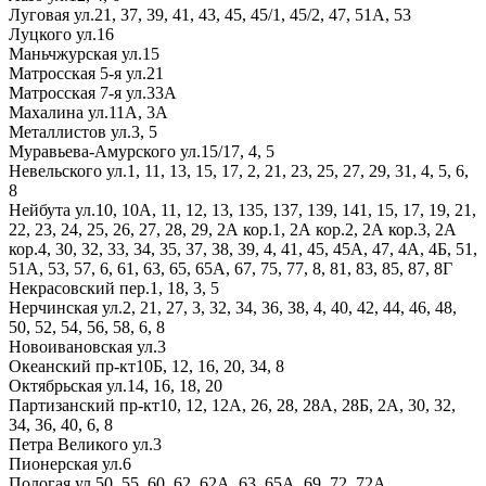
Луговая ул.
21,
37,
39,
41,
43,
45,
45/1,
45/2,
47,
51А,
53
Луцкого ул.
16
Маньчжурская ул.
15
Матросская 5-я ул.
21
Матросская 7-я ул.
33А
Махалина ул.
11А,
3А
Металлистов ул.
3,
5
Муравьева-Амурского ул.
15/17,
4,
5
Невельского ул.
1,
11,
13,
15,
17,
2,
21,
23,
25,
27,
29,
31,
4,
5,
6,
8
Нейбута ул.
10,
10А,
11,
12,
13,
135,
137,
139,
141,
15,
17,
19,
21,
22,
23,
24,
25,
26,
27,
28,
29,
2А кор.1,
2А кор.2,
2А кор.3,
2А
кор.4,
30,
32,
33,
34,
35,
37,
38,
39,
4,
41,
45,
45А,
47,
4А,
4Б,
51,
51А,
53,
57,
6,
61,
63,
65,
65А,
67,
75,
77,
8,
81,
83,
85,
87,
8Г
Некрасовский пер.
1,
18,
3,
5
Нерчинская ул.
2,
21,
27,
3,
32,
34,
36,
38,
4,
40,
42,
44,
46,
48,
50,
52,
54,
56,
58,
6,
8
Новоивановская ул.
3
Океанский пр-кт
10Б,
12,
16,
20,
34,
8
Октябрьская ул.
14,
16,
18,
20
Партизанский пр-кт
10,
12,
12А,
26,
28,
28А,
28Б,
2А,
30,
32,
34,
36,
40,
6,
8
Петра Великого ул.
3
Пионерская ул.
6
Пологая ул.
50,
55,
60,
62,
62А,
63,
65А,
69,
72,
72А