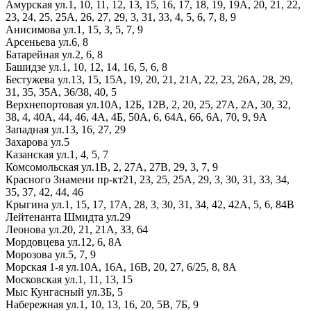
Амурская ул.
1,
10,
11,
12,
13,
15,
16,
17,
18,
19,
19А,
20,
21,
22,
23,
24,
25,
25А,
26,
27,
29,
3,
31,
33,
4,
5,
6,
7,
8,
9
Анисимова ул.
1,
15,
3,
5,
7,
9
Арсеньева ул.
6,
8
Батарейная ул.
2,
6,
8
Башидзе ул.
1,
10,
12,
14,
16,
5,
6,
8
Бестужева ул.
13,
15,
15А,
19,
20,
21,
21А,
22,
23,
26А,
28,
29,
31,
35,
35А,
36/38,
40,
5
Верхнепортовая ул.
10А,
12Б,
12В,
2,
20,
25,
27А,
2А,
30,
32,
38,
4,
40А,
44,
46,
4А,
4Б,
50А,
6,
64А,
66,
6А,
70,
9,
9А
Западная ул.
13,
16,
27,
29
Захарова ул.
5
Казанская ул.
1,
4,
5,
7
Комсомольская ул.
1В,
2,
27А,
27В,
29,
3,
7,
9
Красного Знамени пр-кт
21,
23,
25,
25А,
29,
3,
30,
31,
33,
34,
35,
37,
42,
44,
46
Крыгина ул.
1,
15,
17,
17А,
28,
3,
30,
31,
34,
42,
42А,
5,
6,
84В
Лейтенанта Шмидта ул.
29
Леонова ул.
20,
21,
21А,
33,
64
Мордовцева ул.
12,
6,
8А
Морозова ул.
5,
7,
9
Морская 1-я ул.
10А,
16А,
16В,
20,
27,
6/25,
8,
8А
Московская ул.
1,
11,
13,
15
Мыс Кунгасный ул.
3Б,
5
Набережная ул.
1,
10,
13,
16,
20,
5В,
7Б,
9