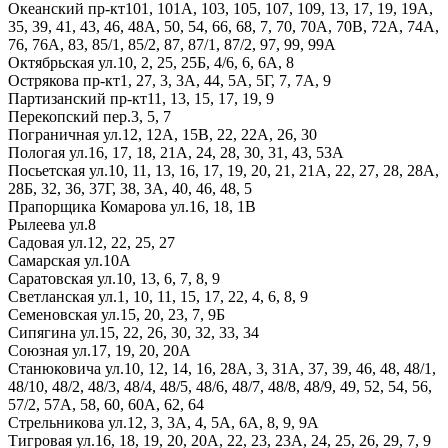
Океанский пр-кт
101,
101А,
103,
105,
107,
109,
13,
17,
19,
19А,
35,
39,
41,
43,
46,
48А,
50,
54,
66,
68,
7,
70,
70А,
70В,
72А,
74А,
76,
76А,
83,
85/1,
85/2,
87,
87/1,
87/2,
97,
99,
99А
Октябрьская ул.
10,
2,
25,
25Б,
4/6,
6,
6А,
8
Острякова пр-кт
1,
27,
3,
3А,
44,
5А,
5Г,
7,
7А,
9
Партизанский пр-кт
11,
13,
15,
17,
19,
9
Перекопский пер.
3,
5,
7
Пограничная ул.
12,
12А,
15В,
22,
22А,
26,
30
Пологая ул.
16,
17,
18,
21А,
24,
28,
30,
31,
43,
53А
Посьетская ул.
10,
11,
13,
16,
17,
19,
20,
21,
21А,
22,
27,
28,
28А,
28Б,
32,
36,
37Г,
38,
3А,
40,
46,
48,
5
Прапорщика Комарова ул.
16,
18,
1В
Рылеева ул.
8
Садовая ул.
12,
22,
25,
27
Самарская ул.
10А
Саратовская ул.
10,
13,
6,
7,
8,
9
Светланская ул.
1,
10,
11,
15,
17,
22,
4,
6,
8,
9
Семеновская ул.
15,
20,
23,
7,
9Б
Сипягина ул.
15,
22,
26,
30,
32,
33,
34
Союзная ул.
17,
19,
20,
20А
Станюковича ул.
10,
12,
14,
16,
28А,
3,
31А,
37,
39,
46,
48,
48/1,
48/10,
48/2,
48/3,
48/4,
48/5,
48/6,
48/7,
48/8,
48/9,
49,
52,
54,
56,
57/2,
57А,
58,
60,
60А,
62,
64
Стрельникова ул.
12,
3,
3А,
4,
5А,
6А,
8,
9,
9А
Тигровая ул.
16,
18,
19,
20,
20А,
22,
23,
23А,
24,
25,
26,
29,
7,
9