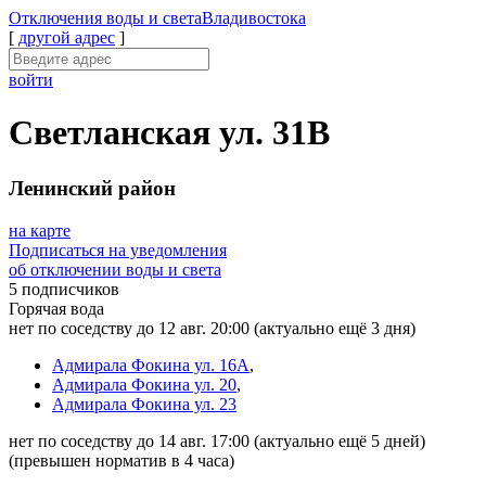
Отключения
воды и света
Владивостока
[
другой адрес
]
войти
Светланская ул. 31В
Ленинский район
на карте
Подписаться на уведомления
об отключении воды и света
5 подписчиков
Горячая вода
нет по соседству до 12 авг. 20:00
(актуально ещё 3 дня)
Адмирала Фокина ул. 16А
,
Адмирала Фокина ул. 20
,
Адмирала Фокина ул. 23
нет по соседству до 14 авг. 17:00
(актуально ещё 5 дней)
(превышен норматив в 4 часа)