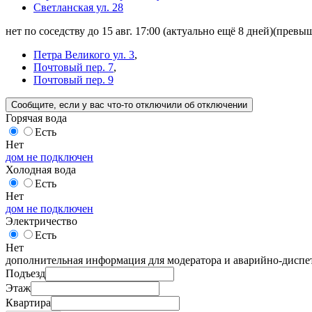
Светланская ул. 28
нет по соседству до 15 авг. 17:00
(актуально ещё 8 дней)
(превыш
Петра Великого ул. 3
,
Почтовый пер. 7
,
Почтовый пер. 9
Сообщите
, если у вас что-то отключили
об отключении
Горячая вода
Есть
Нет
дом не подключен
Холодная вода
Есть
Нет
дом не подключен
Электричество
Есть
Нет
дополнительная информация для модератора и аварийно-диспет
Подъезд
Этаж
Квартира