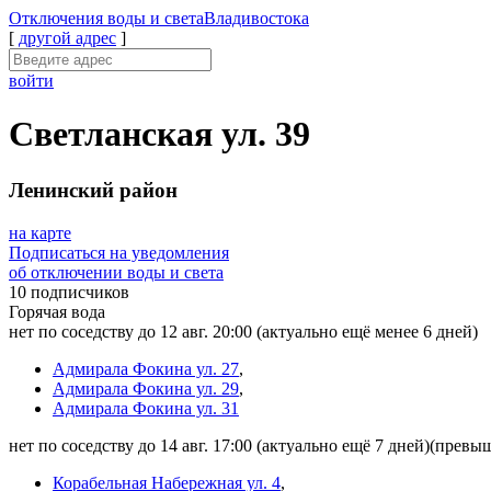
Отключения
воды и света
Владивостока
[
другой адрес
]
войти
Светланская ул. 39
Ленинский район
на карте
Подписаться на уведомления
об отключении воды и света
10 подписчиков
Горячая вода
нет по соседству до 12 авг. 20:00
(актуально ещё менее 6 дней)
Адмирала Фокина ул. 27
,
Адмирала Фокина ул. 29
,
Адмирала Фокина ул. 31
нет по соседству до 14 авг. 17:00
(актуально ещё 7 дней)
(превыш
Корабельная Набережная ул. 4
,