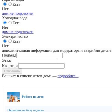
Есть
Нет
дом не подключен
Холодная вода
Есть
Нет
дом не подключен
Электричество
Есть
Нет
дополнительная информация для модератора и аварийно-диспет
Подъезд
Этаж
Квартира
Отправить
Ваш чат в списке чатов дома —
подробнее...
Работа на лето
Охранник на базу отдыха