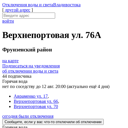
Отключения
воды и света
Владивостока
[
другой адрес
]
войти
Верхнепортовая ул. 76А
Фрунзенский район
на карте
Подписаться на уведомления
об отключении воды и света
44 подписчика
Горячая вода
нет по соседству до 12 авг. 20:00
(актуально ещё 4 дня)
Авраменко ул. 17
,
Верхнепортовая ул. 66
,
Верхнепортовая ул. 70
сегодня были отключения
Сообщите
, если у вас что-то отключили
об отключении
Горячая вода