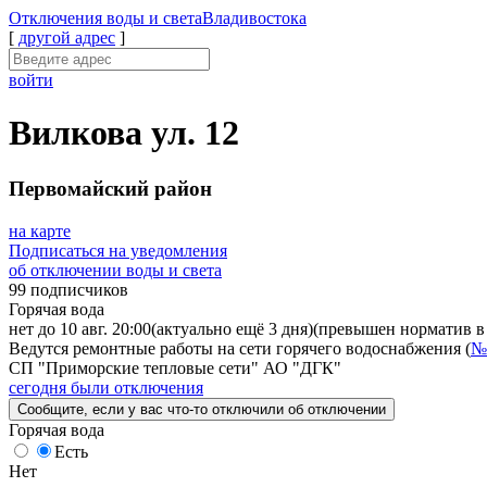
Отключения
воды и света
Владивостока
[
другой адрес
]
войти
Вилкова ул. 12
Первомайский район
на карте
Подписаться на уведомления
об отключении воды и света
99 подписчиков
Горячая вода
нет до 10 авг. 20:00
(актуально ещё 3 дня)
(превышен норматив в 
Ведутся ремонтные работы на сети горячего водоснабжения (
№
СП "Приморские тепловые сети" АО "ДГК"
сегодня были отключения
Сообщите
, если у вас что-то отключили
об отключении
Горячая вода
Есть
Нет