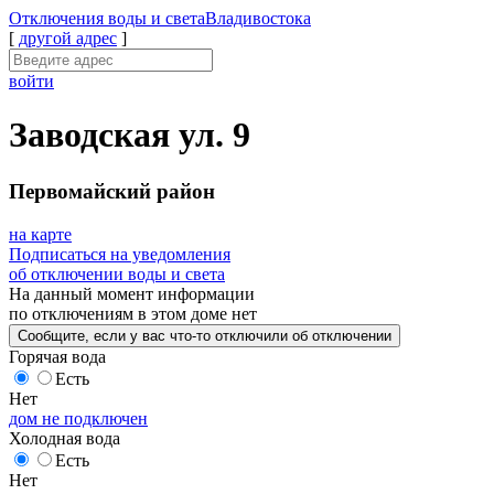
Отключения
воды и света
Владивостока
[
другой адрес
]
войти
Заводская ул. 9
Первомайский район
на карте
Подписаться на уведомления
об отключении воды и света
На данный момент
информации
по отключениям
в этом доме
нет
Сообщите
, если у вас что-то отключили
об отключении
Горячая вода
Есть
Нет
дом не подключен
Холодная вода
Есть
Нет