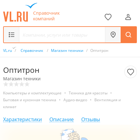
Справочник
компаний
VL.ru
/
Справочник
/
Магазин техники
/
Оптитрон
Оптитрон
Магазин техники
Компьютеры и комплектующие
•
Техника для красоты
•
Бытовая и кухонная техника
•
Аудио-видео
•
Вентиляция и
климат
Характеристики
Описание
Отзывы