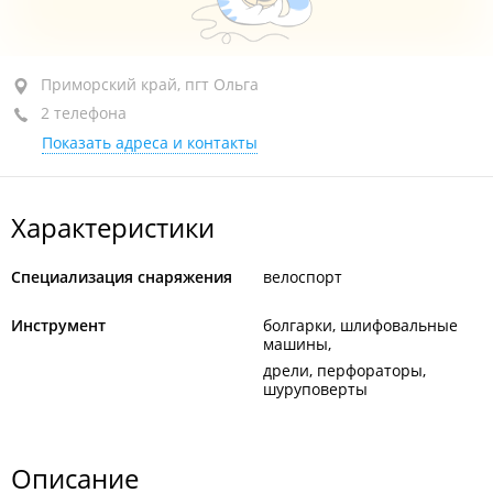
Приморский край, пгт Ольга, ул. Ленинская, 5
Приморский край, пгт Ольга
2 телефона
+7 924 008-38-38
Показать адреса и контакты
закрыто, откроется в 10:00
Характеристики
Специализация снаряжения
велоспорт
Инструмент
болгарки, шлифовальные
машины
дрели, перфораторы,
шуруповерты
Описание