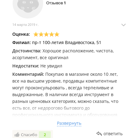
Отзывов
1
14 марта 2019 г.
Оценка:
Филиал:
пр-т 100-летия Владивостока, 51
Достоинства:
Хорошое расположение, чистота,
асортимент, все оригинал
Недостатки:
Не увидил
Комментарий:
Покупаю в магазине около 10 лет,
все на высшем уровне, продавцы компитентные
могут проконсульровать , всегда терпеливые и
выдержанные. В наличии всегда инструмент в
разных ценновых категориях, можно сказать, что
есть все, от недорогово бытового до
професионального инструмента и оборудования.
Продавцы всегда с пониманием подходят к
Развернуть
потребности и назначению требуемого товара, еще
ответить
Спасибо
2
ни разу ни чего не навязали ненужного. Я всегда