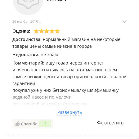
26 ноября 2016 г.
Оценка:
Достоинства:
нормальный магазин на некоторые
товары цены самые низкие в городе
Недостатки:
не знаю
Комментарий:
ищу товар через интернет
и очень часто натыкаюсь на этот магазин в нем
самые низкие цены и товар оригинальный с полной
гарантией
покупал уже у них бетономешалку шлифмашинку
водяной насос и по мелочи
весь товар был хорошего качества
отношение продавцов не знаю
Развернуть
по моему сейчас есть интернет и консультация
ответить
Спасибо
2
продавца не нужна