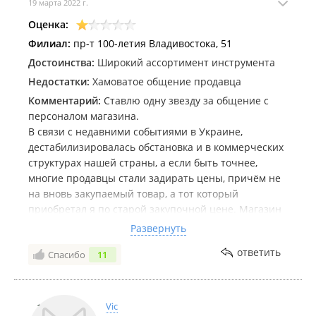
19 марта 2022 г.
Оценка:
Филиал:
пр-т 100-летия Владивостока, 51
Достоинства:
Широкий ассортимент инструмента
Недостатки:
Хамоватое общение продавца
Комментарий:
Ставлю одну звезду за общение с
персоналом магазина.
В связи с недавними событиями в Украине,
дестабилизировалась обстановка и в коммерческих
структурах нашей страны, а если быть точнее,
многие продавцы стали задирать цены, причём не
на вновь закупаемый товар, а тот который
приобретал я по старой закупочной цене. Магазин
Орудия Труда не исключение, я заключил сделку на
Развернуть
фарпосте на покупку измельчителя садового Bosch
ответить
Спасибо
11
за 25'290₽ продавец написал что цена изменилась
и теперь составляет 29'085, я согласился и поехал
выкупать товар, деваться не куда очень необходим
измельчитель. Приехав в магазин, задали вопрос
Vic