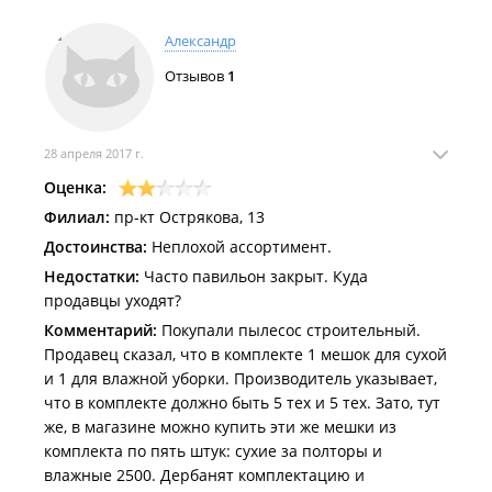
Отвечают на вопросы, даже если они глупы
(понимание приходит с опытом). Своё присутствие
Александр
не навязывают, корректно обходятся с покупателем.
Отзывов
1
Магазином пользуюсь достаточно давно. Могу
приходить по пять – шесть раз, когда приглядываю
какой ни будь инструмент, «выношу мозг» ребятам
однотипными вопросами и ни разу не нахамили, а
28 апреля 2017 г.
терпеливо отвечали. Цены весьма демократичны, а
Оценка:
порой, самые низкие по городу. работают и в
Филиал:
пр-кт Острякова, 13
праздники. Я довольна и мой супруг тоже)))
Достоинства:
Неплохой ассортимент.
Недостатки:
Часто павильон закрыт. Куда
продавцы уходят?
Комментарий:
Покупали пылесос строительный.
Продавец сказал, что в комплекте 1 мешок для сухой
и 1 для влажной уборки. Производитель указывает,
что в комплекте должно быть 5 тех и 5 тех. Зато, тут
же, в магазине можно купить эти же мешки из
комплекта по пять штук: сухие за полторы и
влажные 2500. Дербанят комплектацию и