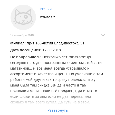
Евгений
Отзывов
2
17 сентября 2018 г.
Филиал:
пр-т 100-летия Владивостока, 51
Дата посещения:
17.09.2018
Не понравилось:
Несколько лет "являлся" до
сегодняшнего дня постоянным клиентом этой сети
магазинов... и всё меня всегда устраивало и
ассортимент и качество и цены. По умолчанию там
работал мой друг и как-то сразу повелось, что у
меня была там скидка 3%, да и часто я там
появлялся меня знали всё продавцы, да и так то
если сложить за лям если не два перевалило
сколько я там всего купил. Да суть не в этом.
Пришёл сегодня набрал мелочёвки на 4500... при
Развернуть
оформлении попросил сделать скидку, продавец