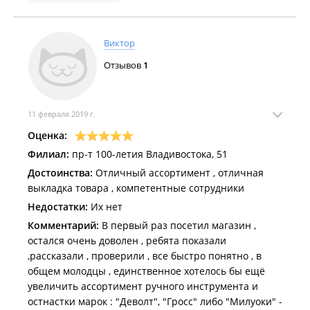
доволен обслуживанием и купленым у них
инструментом. Одним словом молодцы!
Виктор
Отзывов
1
11 февраля 2019 г.
Оценка:
Филиал:
пр-т 100-летия Владивостока, 51
Достоинства:
Отличный ассортимент , отличная
выкладка товара , компетентные сотрудники
Недостатки:
Их нет
Комментарий:
В первый раз посетил магазин ,
остался очень доволен , ребята показали
,рассказали , проверили , все быстро понятно , в
общем молодцы , единственное хотелось бы ещё
увеличить ассортимент ручного инструмента и
остнастки марок : "Деволт", "Гросс" либо "Милуоки" -