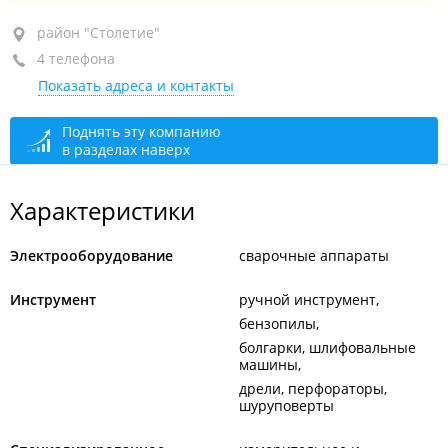
район "Столетие", пр-т 100-летия Владивостока, 51
район "Столетие"
4 телефона
цокольный и 1-й этаж
Показать адреса и контакты
+7 (423) 236-24-71
+7 (423) 266-22-33
Поднять эту компанию
в разделах наверх
+7 (423) 260-40-40
+7 (423) 266-42-42
Характеристики
открыто: 09:00–19:00
Электрооборудование
сварочные аппараты
Инструмент
ручной инструмент
бензопилы
болгарки, шлифовальные
машины
дрели, перфораторы,
шуруповерты