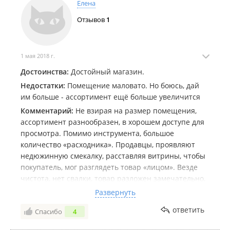
Елена
Отзывов
1
1 мая 2018 г.
Достоинства:
Достойный магазин.
Недостатки:
Помещение маловато. Но боюсь, дай
им больше - ассортимент ещё больше увеличится
Комментарий:
Не взирая на размер помещения,
ассортимент разнообразен, в хорошем доступе для
просмотра. Помимо инструмента, большое
количество «расходника». Продавцы, проявляют
недюжинную смекалку, расставляя витрины, чтобы
покупатель, мог разглядеть товар «лицом». Везде
чистота, нет свалки, товар разложен замечательно,
присутствует упорядоченность, везде есть ценники.
Развернуть
И это при том, что обслуживающий персонал –
ответить
Спасибо
4
мужчины! За прилавком постоянно минимум 2
продавца консультанта (обычно я вижу четырёх).