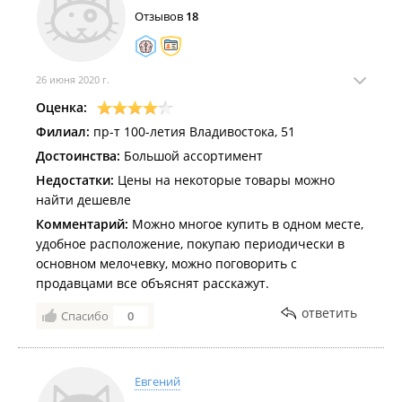
продавцу почему так резко изменилась цена на
Отзывов
18
товар, ведь он из старого закупка, ответ был очень
интересен цитирую"И чё" такое ощущение что
только что кепку снял с корточек привстал и семки
выплюнул. Дальше тоже ответы были какие-то
26 июня 2020 г.
грубоватые через губу. Очень не понравилось. Я
Оценка:
считаю так если у тебя не в порядке с нервами бери
Филиал:
пр-т 100-летия Владивостока, 51
отгул и сиди дома.
Достоинства:
Большой ассортимент
Недостатки:
Цены на некоторые товары можно
найти дешевле
Комментарий:
Можно многое купить в одном месте,
удобное расположение, покупаю периодически в
основном мелочевку, можно поговорить с
продавцами все объяснят расскажут.
ответить
Спасибо
0
Евгений