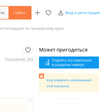
Найти
ток
Вход и регистрация
я Росгвардии по Приморскому краю
Может пригодиться
Посещений: 269
Поднять эту компанию
в разделах наверх
Хочу управлять информацией
этой компании.