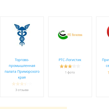
Торгово-
РТС-Логистик
При
промышленная
с
палата Приморского
1 фото
края
3 отзывa