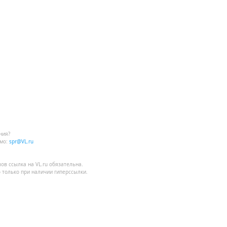
ния?
мо:
spr@VL.ru
лов
ссылка на VL.ru
обязательна.
 только при наличии гиперссылки.