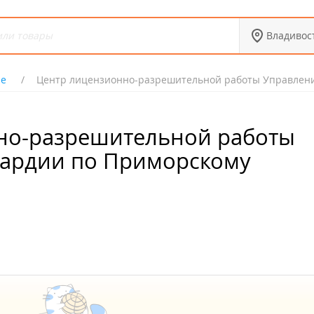
Владивос
ие
Центр лицензионно-разрешительной работы Управлени
но-разрешительной работы
вардии по Приморскому