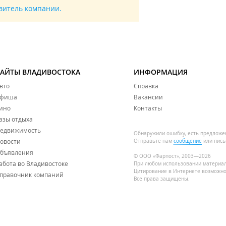
авитель компании.
САЙТЫ ВЛАДИВОСТОКА
ИНФОРМАЦИЯ
вто
Справка
фиша
Вакансии
ино
Контакты
азы отдыха
едвижимость
Обнаружили ошибку, есть предложе
овости
Отправьте нам
сообщение
или пись
бъявления
© ООО «Фарпост», 2003—2026
абота во Владивостоке
При любом использовании материа
Цитирование в Интернете возможно
правочник компаний
Все права защищены.