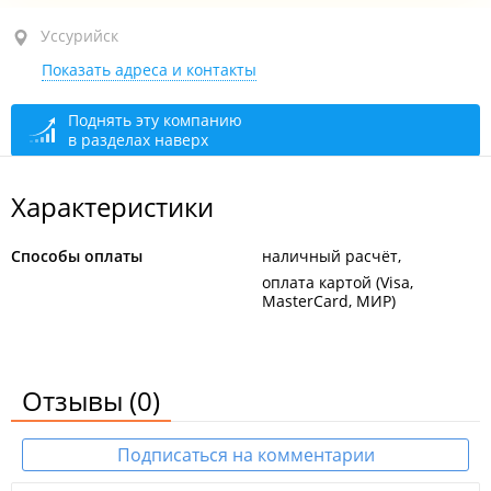
Уссурийск, ул. Муравьева, 69 стр. 2
Уссурийск
Показать адреса и контакты
1-й этаж
открыто, закроется через 40 мин.
Поднять эту компанию
в разделах наверх
Характеристики
Способы оплаты
наличный расчёт
оплата картой (Visa,
MasterCard, МИР)
Отзывы
(0)
Подписаться на комментарии