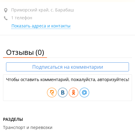
Приморский край, с. Барабаш, ул. Хасанская, 17б
Приморский край, с. Барабаш
1 телефон
1-й этаж
Показать адреса и контакты
+7 914 336-67-29
открыто, закроется через 22 мин.
Отзывы
(0)
Подписаться на комментарии
Чтобы оставить комментарий, пожалуйста, авторизуйтесь!
РАЗДЕЛЫ
Транспорт и перевозки