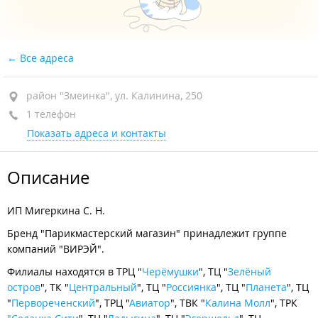
Все адреса
район "Змеинка", ул. Калинина, 250
1 телефон
Показать адреса и контакты
Описание
ИП Мигеркина С. Н.
Бренд "Парикмастерский магазин" принадлежит группе
компаний "ВИРЭЙ".
Филиалы находятся в ТРЦ "
Черёмушки
", ТЦ "
Зелёный
остров
", ТК "
Центральный
", ТЦ "
Россиянка
", ТЦ "
Планета
", ТЦ
"
Первореченский
", ТРЦ "
Авиатор
", ТВК "
Калина Молл
", ТРК