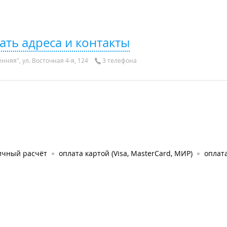
ать адреса и контакты
нняя", ул. Восточная 4-я, 124
3 телефона
ичный расчёт
оплата картой (Visa, MasterCard, МИР)
оплата