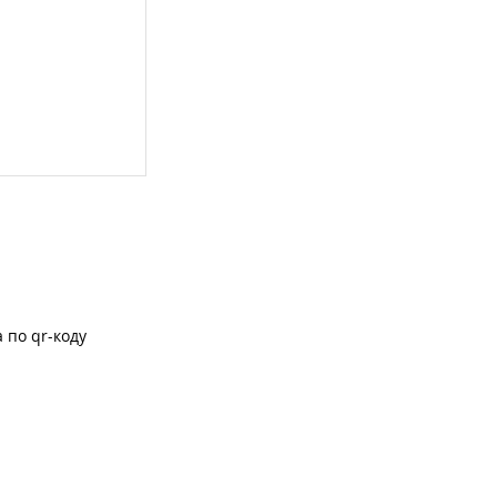
 по qr-коду