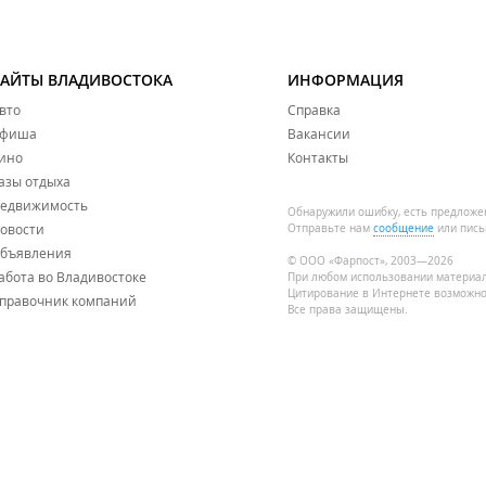
САЙТЫ ВЛАДИВОСТОКА
ИНФОРМАЦИЯ
вто
Справка
фиша
Вакансии
ино
Контакты
азы отдыха
едвижимость
Обнаружили ошибку, есть предложе
овости
Отправьте нам
сообщение
или пись
бъявления
© ООО «Фарпост», 2003—2026
абота во Владивостоке
При любом использовании материа
Цитирование в Интернете возможно
правочник компаний
Все права защищены.