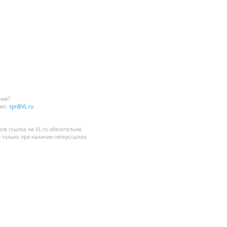
ния?
мо:
spr@VL.ru
лов
ссылка на VL.ru
обязательна.
 только при наличии гиперссылки.