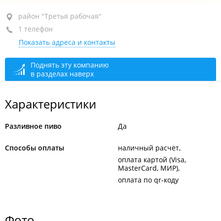
район "Третья рабочая", ул. Жигура, 32
район "Третья рабочая"
1 телефон
1-й этаж
Показать адреса и контакты
+7 902 521-34-51
открыто: 11:00–22:00
Поднять эту компанию
в разделах наверх
Характеристики
Разливное пиво
Да
Способы оплаты
наличный расчёт
оплата картой (Visa,
MasterCard, МИР)
оплата по qr-коду
Фото