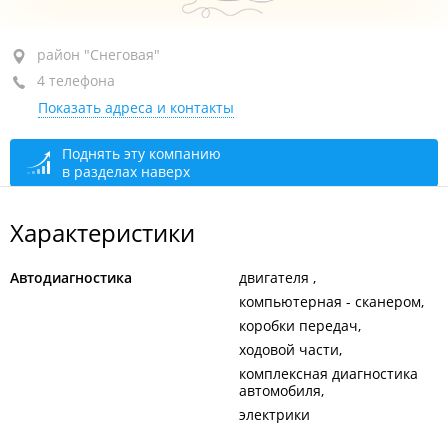
район "Снеговая", ул. Хуторская, 7 стр. 3
район "Снеговая"
4 телефона
+7 (423) 259-04-98
автосервис
Показать адреса и контакты
+7 908 449-04-98
автосервис
+7 914 712-03-03
контрактные автозапчасти
Поднять эту компанию
в разделах наверх
+7 902 524-34-72
сегодня закрыто
Характеристики
Автодиагностика
двигателя
компьютерная - сканером
коробки передач
ходовой части
комплексная диагностика
автомобиля
электрики