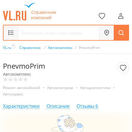
Справочник
компаний
VL.ru
/
Справочник
/
Автокомплекс
/
PnevmoPrim
PnevmoPrim
Автокомплекс
Ремонт автомобилей
•
Автоэлектрики
•
Автодиагностика
•
Автосервис
Характеристики
Описание
Отзывы
6