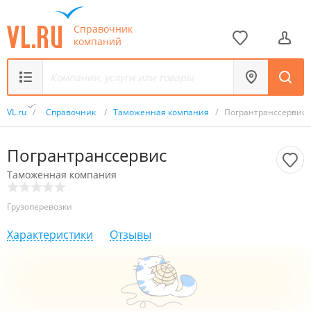
Справочник
компаний
VL.ru
/
Справочник
/
Таможенная компания
/
Погрантранссервис
Погрантранссервис
Таможенная компания
Грузоперевозки
Характеристики
Отзывы