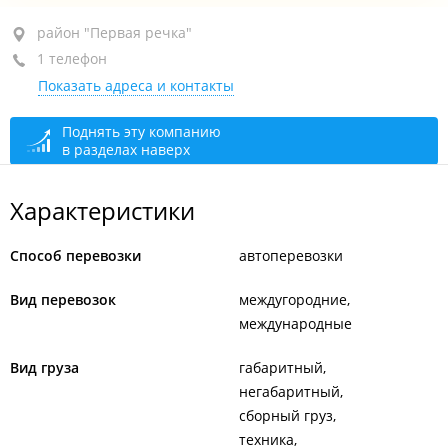
район "Первая речка", пр-т Острякова, 5
район "Первая речка"
1 телефон
каб. 313
Показать адреса и контакты
+7 (423) 296-88-77
сегодня закрыто
Поднять эту компанию
в разделах наверх
Характеристики
Способ перевозки
автоперевозки
Вид перевозок
междугородние
международные
Вид груза
габаритный
негабаритный
сборный груз
техника