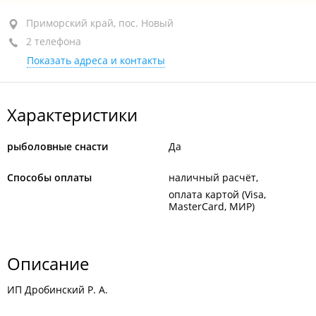
Приморский край, пос. Новый, ул. Хрустальная, 1Б
Приморский край, пос. Новый
стр. 2
2 телефона
Показать адреса и контакты
+7 902 050-03-33
+7 902 058-34-75
закрыто, откроется в 07:00
Характеристики
рыболовные снасти
Да
Способы оплаты
наличный расчёт
оплата картой (Visa,
MasterCard, МИР)
Описание
ИП Дробинский Р. А.