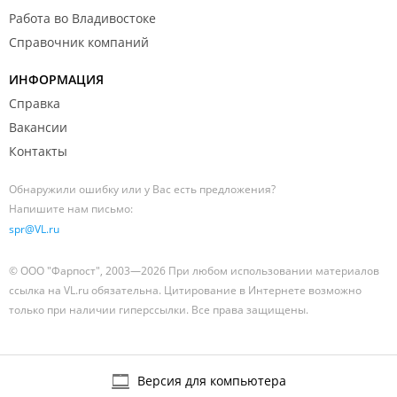
Услуга выстилания пола в
300
Работа во Владивостоке
парной еловыми ветками
Справочник компаний
Услуга парильщика
400
ИНФОРМАЦИЯ
Банный костюм
100
Справка
Вакансии
Экскурсии
500 - 2000
Контакты
Уголь для шашлыков
200
Обнаружили ошибку или у Вас есть предложения?
Напишите нам письмо:
Смена комплекта белья
200
spr@VL.ru
Для не проживающих на базе
© ООО "Фарпост", 2003—2026 При любом использовании материалов
Настольный теннис – 1 час
100
ссылка на VL.ru обязательна. Цитирование в Интернете возможно
Бильярд – 1 час
150
только при наличии гиперссылки. Все права защищены.
Бадминтон – 1 час
100
Прокат коньков
100
Прокат санок
100
Версия для компьютера
Прокат лыж
150