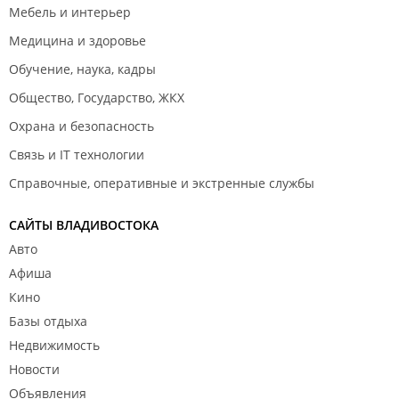
Мебель и интерьер
Дополнительный веник
100
Медицина и здоровье
Травяной чай с таежным медом
100 - 150
Обучение, наука, кадры
Травяной напар
100
Общество, Государство, ЖКХ
Охрана и безопасность
Масла для бани
200
Связь и IT технологии
Травяной мешочек для бани
Справочные, оперативные и экстренные службы
200
(саше)
САЙТЫ ВЛАДИВОСТОКА
Медовый массаж лица
400
Авто
Инфракрасная сауна (сеанс 40
Афиша
600
мин)
Кино
Базы отдыха
Обслуживание в бане
500
Недвижимость
Еловый веник
150
Новости
Объявления