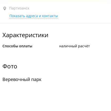
Партизанск
Партизанск
Показать адреса и контакты
Месторасположение парка - 13 км. в сторону п. Наречное
Характеристики
Способы оплаты
наличный расчёт
Фото
Веревочный парк