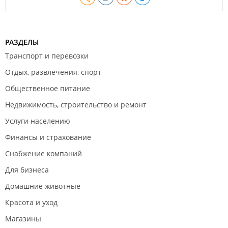
Тир (пневматическая винтовка
– взрывающиеся пули-
80
хлопушки – 10 выстрелов)
РАЗДЕЛЫ
Тир (арбалет – 20 мин.)
300
Транспорт и перевозки
Тир (арбалет – 5 выстрелов)
100
Отдых, развлечения, спорт
Тир (лук – 20 мин.)
300
Общественное питание
Тир (лук – 5 выстрелов)
100
Недвижимость, строительство и ремонт
1200 руб/час (первые 2
Услуги населению
часа)
Баня (до 6 человек)
Финансы и страхование
1000 руб/час (последующие
Снабжение компаний
часы)
Для бизнеса
1500руб/час (первые 2 часа)
Баня (более 6 человек)
Домашние животные
1200 руб/час (последующие
часы)
Красота и уход
Дополнительное полотенце
100
Магазины