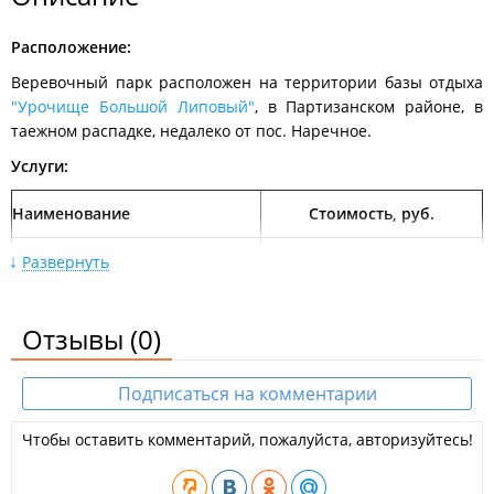
Расположение:
Веревочный парк расположен на территории базы отдыха
"Урочище Большой Липовый"
, в Партизанском районе, в
таежном распадке, недалеко от пос. Наречное.
Услуги:
Наименование
Стоимость, руб.
300 руб/чел (дети до 8 лет.
Развернуть
Включено индивидуальное
сопровождение)
Веревочный парк "Поползень"
Отзывы
(0)
200 руб/чел (дети с 8 до 12
(один проход)
лет. Без индивидуального
Подписаться на комментарии
сопровождения)
300 руб/чел (взрослый)
Чтобы оставить комментарий, пожалуйста, авторизуйтесь!
Тир (пневматическая винтовка
– обычные пули – 10 выстрелов)
50