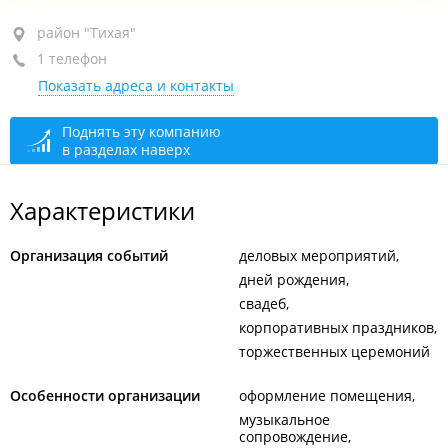
район "Тихая", ул. Космонавтов, 17В
район "Тихая"
1 телефон
+7 914 729-15-30
Показать адреса и контакты
По предварительному звонку
открыто: 10:00–17:00
Поднять эту компанию
в разделах наверх
Характеристики
Организация событий
деловых мероприятий
дней рождения
свадеб
корпоративных праздников
торжественных церемоний
Особенности организации
оформление помещения
музыкальное
сопровождение